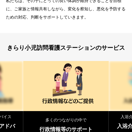
私たちは、その子にとっての良い体調が維持できることを目標
に、ご家族と情報共有しながら、変化を察知し、悪化を予防する
ための対応、判断をサポートしていきます。
きらり小児訪問看護ステーションのサービス
バイス
入浴介
多くのつながりの中で
アドバ
入浴介
行政情報等のサポート